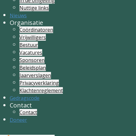
In de omgeving
Nuttige links
Nieuws
Organisatie
Coördinatoren
Vrijwilligers
Bestuur
Vacatures
Sponsoren
Beleidsplan
Jaarverslagen
Privacyverklaring
Klachtenreglement
Gedragscode
Contact
Contact
Doneer