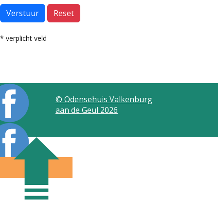
Verstuur
Reset
* verplicht veld
© Odensehuis Valkenburg
aan de Geul 2026