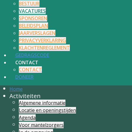
BESTUUR
VACATURES
SPONSOREN
BELEIDSPLAN
JAARVERSLAGEN
PRIVACYVERKLARING
KLACHTENREGLEMENT
GEDRAGSCODE
CONTACT
CONTACT
DONEER
Home
Activiteiten
Algemene informatie
Locatie en openingstijden
Agenda
Voor mantelzorgers